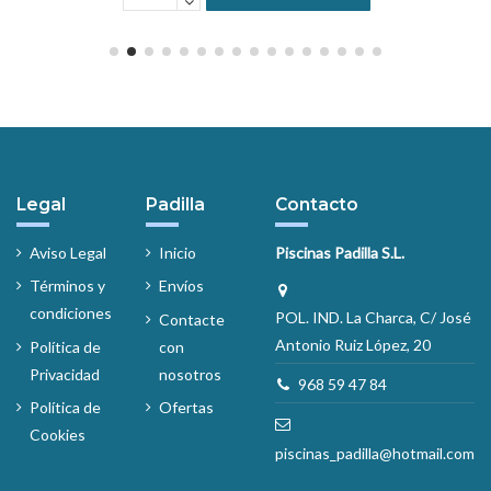
Legal
Padilla
Contacto
Aviso Legal
Inicio
Piscinas Padilla S.L.
Términos y
Envíos
condiciones
POL. IND. La Charca, C/ José
Contacte
Antonio Ruiz López, 20
Política de
con
Privacidad
nosotros
968 59 47 84
Política de
Ofertas
Cookies
piscinas_padilla@hotmail.com