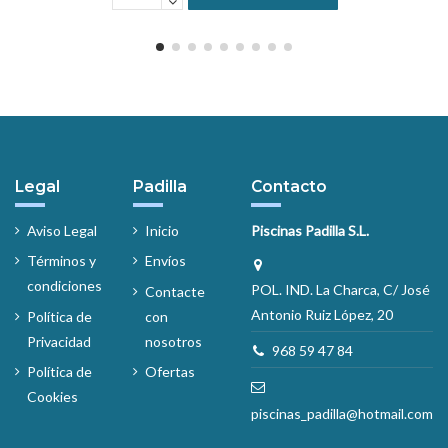
Legal
Padilla
Contacto
Aviso Legal
Inicio
Piscinas Padilla S.L.
Términos y
Envíos
condiciones
POL. IND. La Charca, C/ José
Contacte
Antonio Ruiz López, 20
Política de
con
Privacidad
nosotros
968 59 47 84
Política de
Ofertas
Cookies
piscinas_padilla@hotmail.com