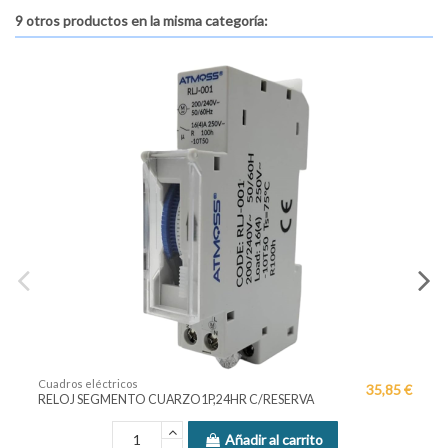
9 otros productos en la misma categoría:
léctricos
Cuadros eléctr
35,85 €
EGMENTO CUARZO1P,24HR C/RESERVA
CUADRO HYDRA 
Añadir al carrito