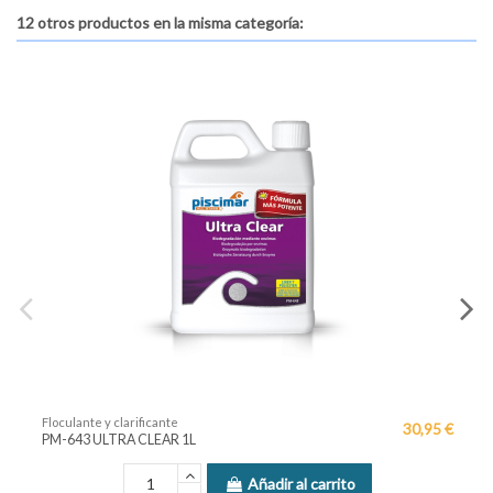
12 otros productos en la misma categoría:
rificante
Floculante y clarific
30,95 €
 CLEAR 1L
PM-620 GREASE KIL
Añadir al carrito