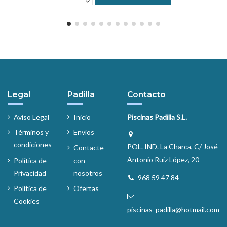
Legal
Padilla
Contacto
Aviso Legal
Inicio
Piscinas Padilla S.L.
Términos y
Envíos
condiciones
POL. IND. La Charca, C/ José
Contacte
Antonio Ruiz López, 20
Política de
con
Privacidad
nosotros
968 59 47 84
Política de
Ofertas
Cookies
piscinas_padilla@hotmail.com