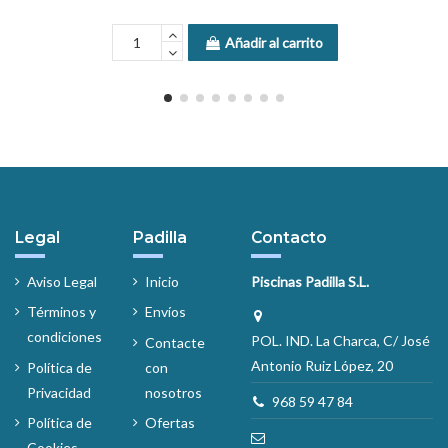
Añadir al carrito
Legal
Padilla
Contacto
Aviso Legal
Inicio
Piscinas Padilla S.L.
Términos y
Envíos
condiciones
POL. IND. La Charca, C/ José
Contacte
Antonio Ruiz López, 20
Política de
con
Privacidad
nosotros
968 59 47 84
Política de
Ofertas
Cookies