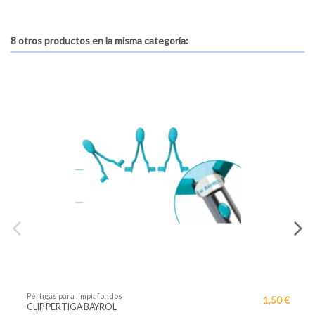
8 otros productos en la misma categoría:
értigas para limpiafondos
Pértiga
1,50 €
LIP PERTIGA BAYROL
PERTI