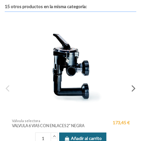
15 otros productos en la misma categoría:
la selectora
Válvula se
173,45 €
ULA 6 VIAS CON ENLACES 2" NEGRA
VÁLVULA S
Añadir al carrito