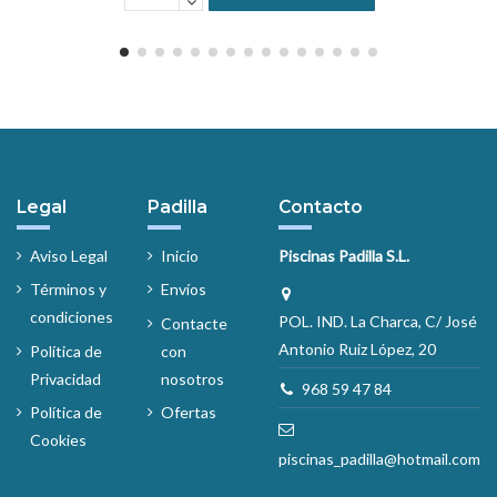
Legal
Padilla
Contacto
Aviso Legal
Inicio
Piscinas Padilla S.L.
Términos y
Envíos
condiciones
POL. IND. La Charca, C/ José
Contacte
Antonio Ruiz López, 20
Política de
con
Privacidad
nosotros
968 59 47 84
Política de
Ofertas
Cookies
piscinas_padilla@hotmail.com