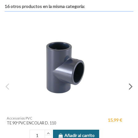
16 otros productos en la misma categoría:
Accesorios PVC
15,99 €
MACHON MIXTO 2"
 carrito
Añadir al carr