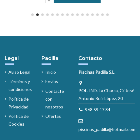
Legal
Padilla
Contacto
Aviso Legal
Inicio
Piscinas Padilla S.L.
Términos y
Envíos
condiciones
POL. IND. La Charca, C/ José
Contacte
Antonio Ruiz López, 20
Política de
con
Privacidad
nosotros
968 59 47 84
Política de
Ofertas
Cookies
piscinas_padilla@hotmail.com